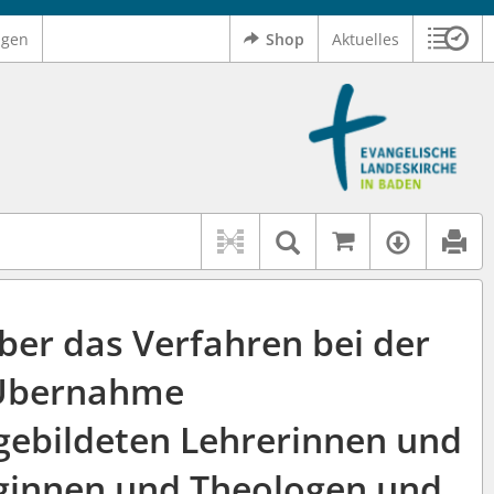
ngen
Shop
Aktuelles
Sitzu
Logo Ev. Landeskirche in Baden
 findet auch: "Pfarrerinitiative" oder "Pfarrerausschuss".
serer Hilfe.
Auf kirchenr
Textsuche im D
Verfüg
ber das Verfahren bei der
Übernahme
sgebildeten Lehrerinnen und
ginnen und Theologen und