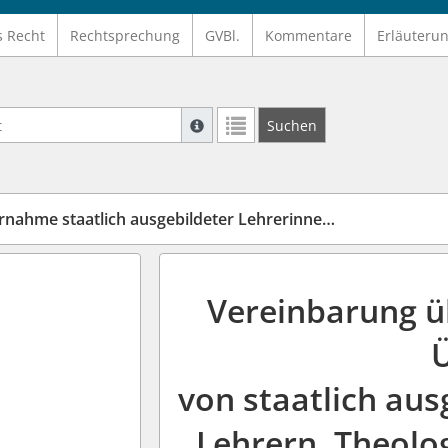
s Recht
Rechtsprechung
GVBl.
Kommentare
Erläuteru
Suche mit Platzhalter "*", Bsp. Pfarrer*,
Suchen
Weitere Suchoperatoren finden Sie in un
aatlich ausgebildeter Lehrerinnen etc. in den Landesdienst
Vereinbarung ü
von staatlich au
Lehrern, Theolo