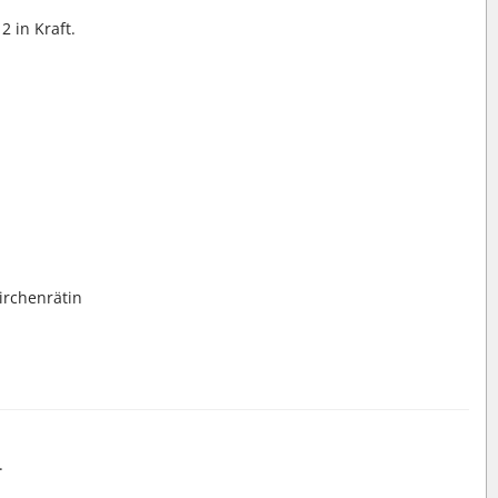
2 in Kraft.
irchenrätin
.