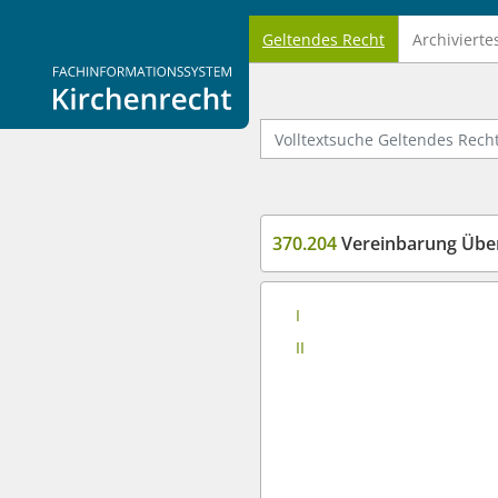
Geltendes Recht
Archivierte
Logo Fachinformationssystem Kirchenrecht
Volltextsuche Geltendes Recht
370.204
Vereinbarung Übernahme st
I
II