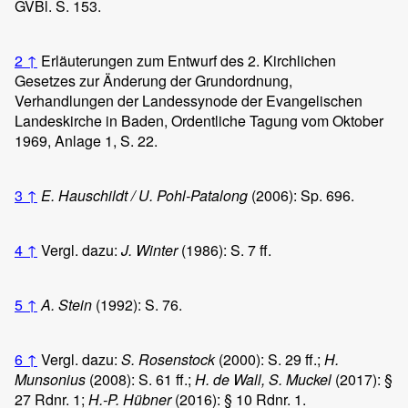
GVBl. S. 153.
2
↑
Erläuterungen zum Entwurf des 2. Kirchlichen
Gesetzes zur Änderung der Grundordnung,
Verhandlungen der Landessynode der Evangelischen
Landeskirche in Baden, Ordentliche Tagung vom Oktober
1969, Anlage 1, S. 22.
3
↑
E. Hauschildt / U. Pohl-Patalong
(2006): Sp. 696.
4
↑
Vergl. dazu:
J. Winter
(1986): S. 7 ff.
5
↑
A. Stein
(1992): S. 76.
6
↑
Vergl. dazu:
S. Rosenstock
(2000): S. 29 ff.;
H.
Munsonius
(2008): S. 61 ff.;
H. de Wall, S. Muckel
(2017): §
27 Rdnr. 1;
H.-P. Hübner
(2016): § 10 Rdnr. 1.