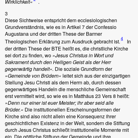
Wirklichkeit«
.
3
Diese Sichtweise entspricht dem ecclesiologischen
Grundverständnis, wie es in Artikel 7 der Confessio
Augustana und der dritten These der Barmer
4
Theologischen Erklärung zum Ausdruck gebracht ist.
In
der dritten These der BTE heißt es, die christliche Kirche
sei dort zu finden, wo
»Jesus Christus in Wort und
Sakrament durch den Heiligen Geist als der Herr
gegenwärtig handelt«.
Die soziale Grundform der
»Gemeinde von Brüdern«
leitet sich aus der einzigartigen
Stellung Jesu Christi als dem Herrn ab, durch dessen
gegenwärtiges Handeln die menschliche Gemeinschaft
erst vermittelt wird, so wie es in Matthäus 23 Vers 8 heißt:
»Denn nur einer ist euer Meister; ihr aber seid alle
Brüder.«
Die institutionellen Erscheinungsformen der
Kirche sind also nicht allein eine Konsequenz ihrer
geschichtlichen Existenz in der Welt, sondern die Stiftung
durch Jesus Christus schließt institutionelle Momente mit
ein. Die göttliche Stiftung der Gemeinde und ihre