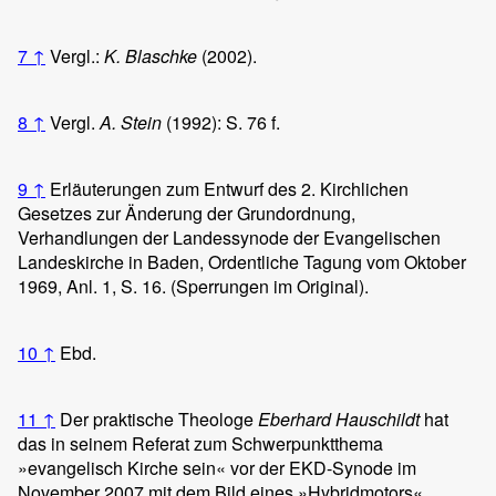
7
↑
Vergl.:
K. Blaschke
(2002).
8
↑
Vergl.
A. Stein
(1992): S. 76 f.
9
↑
Erläuterungen zum Entwurf des 2. Kirchlichen
Gesetzes zur Änderung der Grundordnung,
Verhandlungen der Landessynode der Evangelischen
Landeskirche in Baden, Ordentliche Tagung vom Oktober
1969, Anl. 1, S. 16. (Sperrungen im Original).
10
↑
Ebd.
11
↑
Der praktische Theologe
Eberhard Hauschildt
hat
das in seinem Referat zum Schwerpunktthema
»evangelisch Kirche sein« vor der EKD-Synode im
November 2007 mit dem Bild eines »Hybridmotors«