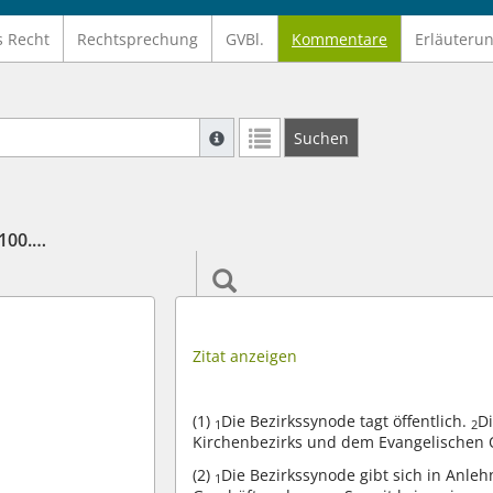
s Recht
Rechtsprechung
GVBl.
Kommentare
Erläuteru
Suche mit Platzhalter "*", Bsp. Pfarrer*,
Suchen
Weitere Suchoperatoren finden Sie in un
Kommentar zu: Artikel 42 (100.100 Grundordnung (GO))
Zitat anzeigen
(1)
Die Bezirkssynode tagt öffentlich.
D
1
2
Kirchenbezirks und dem Evangelischen 
(2)
Die Bezirkssynode gibt sich in Anl
1