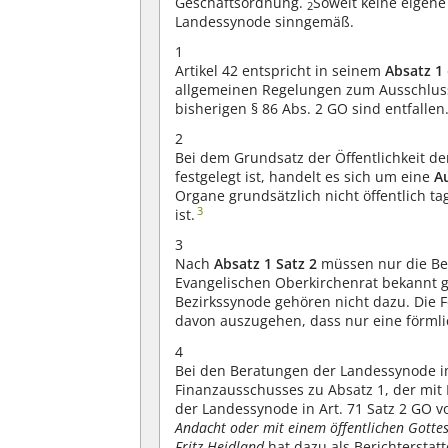
Geschäftsordnung.
Soweit keine eigene
2
Landessynode sinngemäß.
1
Artikel 42 entspricht in seinem
Absatz 1
allgemeinen Regelungen zum Ausschluss 
bisherigen § 86 Abs. 2 GO sind entfallen
2
Bei dem Grundsatz der Öffentlichkeit de
festgelegt ist, handelt es sich um eine
A
Organe grundsätzlich nicht öffentlich 
3
ist.
3
Nach
Absatz 1 Satz 2
müssen nur die Be
Evangelischen Oberkirchenrat bekannt g
Bezirkssynode gehören nicht dazu. Die F
davon auszugehen, dass nur eine förmlic
4
Bei den Beratungen der Landessynode i
Finanzausschusses zu Absatz 1, der mit 
der Landessynode in Art. 71 Satz 2 GO v
Andacht oder mit einem öffentlichen Gotte
Fritz Heidland
hat dazu als Berichterstat