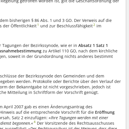
 Regelung getroffen worden ist, gilt die Geschäftsordnung der
dem bisherigen § 86 Abs. 1 und 3 GO. Der Verweis auf die
1
2
der Öffentlichkeit
und zur Beschlussfähigkeit
im
.
r Tagungen der Bezirkssynode, wie er in
Ab
satz 1
Satz 1
usnahmebestimmung
zu Artikel 110 GO, nach dem kirchliche
tagen, soweit in der Grundordnung nichts anderes bestimmt
schlüsse der Bezirkssynode den Gemeinden und dem
egeben werden. Protokolle oder Berichte über den Verlauf der
orm der Bekanntgabe ist nicht vorgeschrieben, jedoch ist
he Mitteilung in Schriftform der Vorschrift genügt.
m April 2007 gab es einen Änderungsantrag des
Hinweis auf die entsprechende Vorschrift für die
Eröffnung
orsah, Satz 2 einzufügen:
»Ihre Tagungen werden mit einer
4
sdienst begonnen.«
Der Vorsitzende des Rechtsausschusses
ter ausgeführt:
»Der Rechtsausschuss ist der Meinung, dass diese