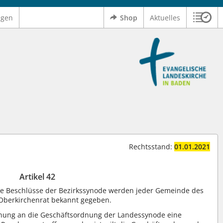
ngen
Shop
Aktuelles
Sitzu
Logo Ev. Landeskirche in Baden
 findet auch: "Pfarrerinitiative" oder "Pfarrerausschuss".
serer Hilfe.
Rechtsstand:
01.01.2021
Artikel 42
ie Beschlüsse der Bezirkssynode werden jeder Gemeinde des
Oberkirchenrat bekannt gegeben.
ehnung an die Geschäftsordnung der Landessynode eine