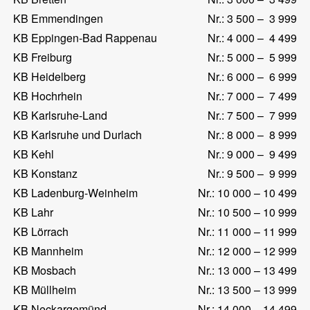
KB Emmendingen
Nr.: 3 500 – 3 999
KB Eppingen-Bad Rappenau
Nr.: 4 000 – 4 499
KB Freiburg
Nr.: 5 000 – 5 999
KB Heidelberg
Nr.: 6 000 – 6 999
KB Hochrhein
Nr.: 7 000 – 7 499
KB Karlsruhe-Land
Nr.: 7 500 – 7 999
KB Karlsruhe und Durlach
Nr.: 8 000 – 8 999
KB Kehl
Nr.: 9 000 – 9 499
KB Konstanz
Nr.: 9 500 – 9 999
KB Ladenburg-Weinheim
Nr.: 10 000 – 10 499
KB Lahr
Nr.: 10 500 – 10 999
KB Lörrach
Nr.: 11 000 – 11 999
KB Mannheim
Nr.: 12 000 – 12 999
KB Mosbach
Nr.: 13 000 – 13 499
KB Müllheim
Nr.: 13 500 – 13 999
KB Neckargemünd
Nr.: 14 000 – 14 499