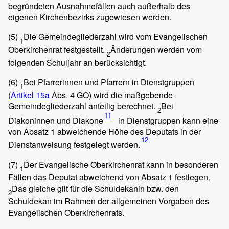
begründeten Ausnahmefällen auch außerhalb des
eigenen Kirchenbezirks zugewiesen werden.
(5)
Die Gemeindegliederzahl wird vom Evangelischen
1
Oberkirchenrat festgestellt.
Änderungen werden vom
2
folgenden Schuljahr an berücksichtigt.
(6)
Bei Pfarrerinnen und Pfarrern in Dienstgruppen
1
(
Artikel 15a
Abs. 4 GO) wird die maßgebende
Gemeindegliederzahl anteilig berechnet.
Bei
2
11
Diakoninnen und Diakone
in Dienstgruppen kann eine
von Absatz 1 abweichende Höhe des Deputats in der
12
Dienstanweisung festgelegt werden.
(7)
Der Evangelische Oberkirchenrat kann in besonderen
1
Fällen das Deputat abweichend von Absatz 1 festlegen.
Das gleiche gilt für die Schuldekanin bzw. den
2
Schuldekan im Rahmen der allgemeinen Vorgaben des
Evangelischen Oberkirchenrats.