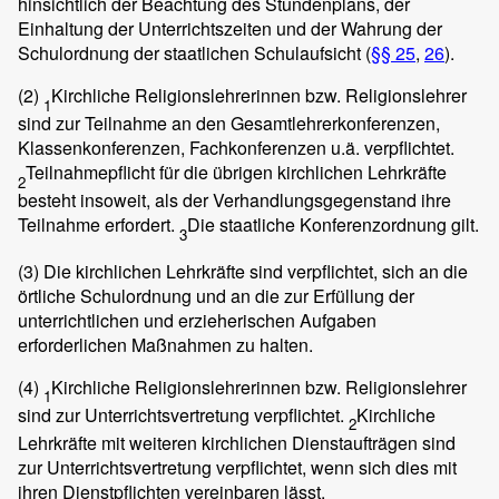
hinsichtlich der Beachtung des Stundenplans, der
Einhaltung der Unterrichtszeiten und der Wahrung der
Schulordnung der staatlichen Schulaufsicht (
§§ 25
,
26
).
(2)
Kirchliche Religionslehrerinnen bzw. Religionslehrer
1
sind zur Teilnahme an den Gesamtlehrerkonferenzen,
Klassenkonferenzen, Fachkonferenzen u.ä. verpflichtet.
Teilnahmepflicht für die übrigen kirchlichen Lehrkräfte
2
besteht insoweit, als der Verhandlungsgegenstand ihre
Teilnahme erfordert.
Die staatliche Konferenzordnung gilt.
3
(3)
Die kirchlichen Lehrkräfte sind verpflichtet, sich an die
örtliche Schulordnung und an die zur Erfüllung der
unterrichtlichen und erzieherischen Aufgaben
erforderlichen Maßnahmen zu halten.
(4)
Kirchliche Religionslehrerinnen bzw. Religionslehrer
1
sind zur Unterrichtsvertretung verpflichtet.
Kirchliche
2
Lehrkräfte mit weiteren kirchlichen Dienstaufträgen sind
zur Unterrichtsvertretung verpflichtet, wenn sich dies mit
ihren Dienstpflichten vereinbaren lässt.