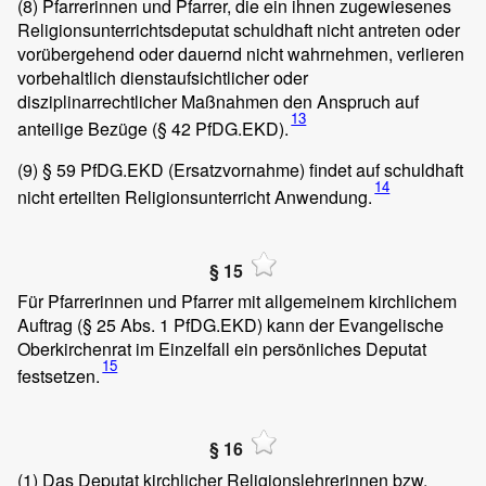
(8)
Pfarrerinnen und Pfarrer, die ein ihnen zugewiesenes
Religionsunterrichtsdeputat schuldhaft nicht antreten oder
vorübergehend oder dauernd nicht wahrnehmen, verlieren
vorbehaltlich dienstaufsichtlicher oder
disziplinarrechtlicher Maßnahmen den Anspruch auf
13
anteilige Bezüge (§ 42 PfDG.EKD).
(9)
§ 59 PfDG.EKD (Ersatzvornahme) findet auf schuldhaft
14
nicht erteilten Religionsunterricht Anwendung.
§ 15
Für Pfarrerinnen und Pfarrer mit allgemeinem kirchlichem
Auftrag (§ 25 Abs. 1 PfDG.EKD) kann der Evangelische
Oberkirchenrat im Einzelfall ein persönliches Deputat
15
festsetzen.
§ 16
(1)
Das Deputat kirchlicher Religionslehrerinnen bzw.