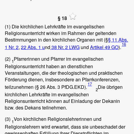
§ 18
(1)
Die kirchlichen Lehrkräfte im evangelischen
Religionsunterricht wirken im Rahmen der geltenden
Bestimmungen in den kirchlichen Organen mit (§
§ 11 Abs.
16
1 Nr. 2
,
22 Abs. 1 u
nd
38 Nr. 2 LWG
und
Artikel 49 GO
).
(2)
Pfarrerinnen und Pfarrer im evangelischen
1
Religionsunterricht haben an dienstlichen
Veranstaltungen, die der theologischen und praktischen
Förderung dienen, insbesondere an Pfarrkonferenzen,
17
teilzunehmen (§ 26 Abs. 3 PfDG.EKD).
Die übrigen
2
kirchlichen Lehrkräfte im evangelischen
Religionsunterricht können auf Einladung der Dekanin
bzw. des Dekans teilnehmen.
(3)
Von kirchlichen Religionslehrerinnen und
1
Religionslehrern wird erwartet, dass sie unbeschadet der
gewissenhaften Erfüllung ihrer Dienstpflichten im