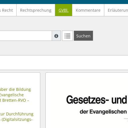
s Recht
Rechtsprechung
GVBl.
Kommentare
Erläuteru
Suche mit Platzhalter "*", Bsp. Pfarrer*,
Suchen
Weitere Suchoperatoren finden Sie in un
ber die Bildung
vangelische
R Bretten-RVO –
zur Durchführung
(Digitalsitzungs-