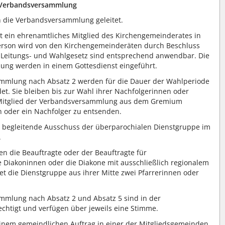
Verbandsversammlung
 die Verbandsversammlung geleitet.
t ein ehrenamtliches Mitglied des Kirchengemeinderates in
rson wird von den Kirchengemeinderäten durch Beschluss
c Leitungs- und Wahlgesetz sind entsprechend anwendbar. Die
ung werden in einem Gottesdienst eingeführt.
ammlung nach Absatz 2 werden für die Dauer der Wahlperiode
t. Sie bleiben bis zur Wahl ihrer Nachfolgerinnen oder
n Mitglied der Verbandsversammlung aus dem Gremium
rin oder ein Nachfolger zu entsenden.
 begleitende Ausschuss der überparochialen Dienstgruppe im
.
 die Beauftragte oder der Beauftragte für
 Diakoninnen oder die Diakone mit ausschließlich regionalem
et die Dienstgruppe aus ihrer Mitte zwei Pfarrerinnen oder
mmlung nach Absatz 2 und Absatz 5 sind in der
tigt und verfügen über jeweils eine Stimme.
einem gemeindlichen Auftrag in einer der Mitgliedsgemeinden