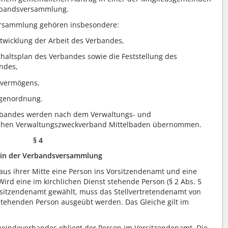
erbandsversammlung.
rsammlung gehören insbesondere:
twicklung der Arbeit des Verbandes,
haltsplan des Verbandes sowie die Feststellung des
ndes,
svermögens,
agenordnung.
rbandes werden nach dem Verwaltungs- und
schen Verwaltungszweckverband Mittelbaden übernommen.
§ 4
z in der Verbandsversammlung
us ihrer Mitte eine Person ins Vorsitzendenamt und eine
Wird eine im kirchlichen Dienst stehende Person (§ 2 Abs. 5
rsitzendenamt gewählt, muss das Stellvertretendenamt von
 stehenden Person ausgeübt werden. Das Gleiche gilt im
meindeverbandes obliegt der Person im Vorsitzendenamt. Die