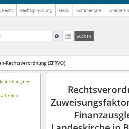
s Recht
Rechtsprechung
GVBl.
Kommentare
Erläuteru
Suche mit Platzhalter "*", Bsp. Pfarrer*,
Suchen
Weitere Suchoperatoren finden Sie in un
en-Rechtsverordnung (ZFRVO)
fentlichung der
Rechtsverord
rafttreten
Zuweisungsfaktor
Finanzausgl
Landeskirche in 